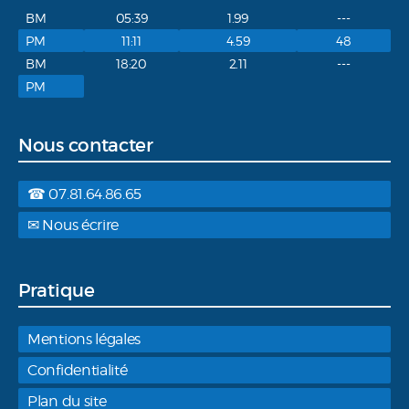
BM
05:39
1.99
---
PM
11:11
4.59
48
BM
18:20
2.11
---
PM
Nous contacter
☎ 07.81.64.86.65
✉ Nous écrire
Pratique
Mentions légales
Confidentialité
Plan du site