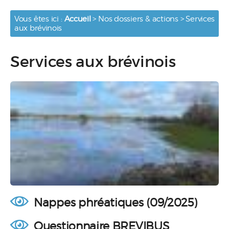
Vous êtes ici :
Accueil
>
Nos dossiers & actions
> Services
aux brévinois
Services aux brévinois
Nappes phréatiques (09/2025)
Questionnaire BREVIBUS